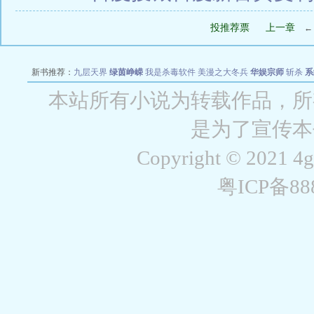
投推荐票
上一章
新书推荐：
九层天界
绿茵峥嵘
我是杀毒软件
美漫之大冬兵
华娱宗师
斩杀
系
空城
战争天堂
混元道纪
教练万岁
都市全能巨星
绝对交易
全职武神
位面复制
本站所有小说为转载作品，所
是为了宣传本
Copyright © 2021 4
粤ICP备8