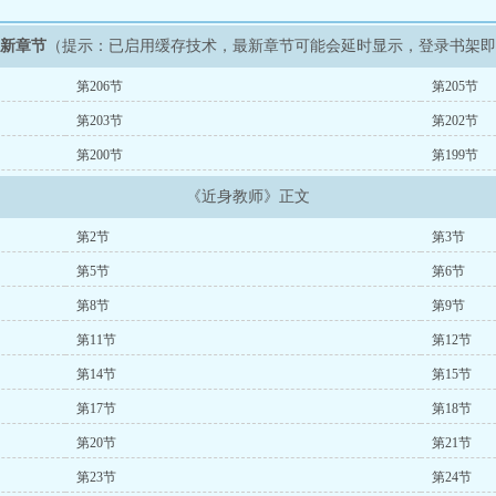
最新章节
（提示：已启用缓存技术，最新章节可能会延时显示，登录书架
第206节
第205节
第203节
第202节
第200节
第199节
《近身教师》正文
第2节
第3节
第5节
第6节
第8节
第9节
第11节
第12节
第14节
第15节
第17节
第18节
第20节
第21节
第23节
第24节