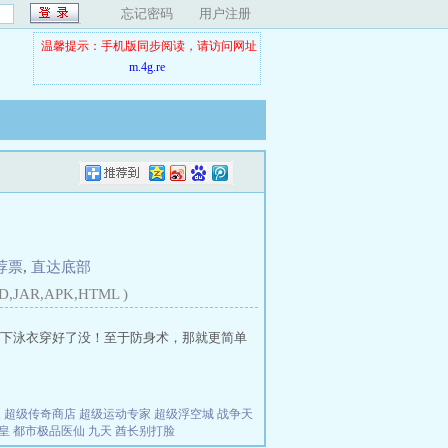
忘记密码
用户注册
温馨提示：手机版同步阅读，请访问网址
m.4g.re
荐票
,
直达底部
D,JAR,APK,HTML )
下泳衣穿好了没！至于防身术，那就更简单
夫
超级传奇商店
超级运动专家
超级浮空城
战争天
皇
都市极品医仙
九天
酋长别打脸