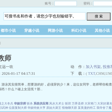
账号：
密码：
搜 索
都市小说
穿越小说
网游小说
科幻小说
其他小说
表
教师
玄远一吹
动 作：
加入书架
,
投推
26-01-17 04:17:31
下 载：
(
TXT
,CHM,UM
，游泳其实很简单，想要游的好，必须穿的少！来，这位女同学，老师帮你检查
-踢裆！什么？碰上女流氓？那...
漫之大冬兵
华娱宗师
斩杀
系统供应商
风水大术士
斩邪
万界圣师
大宋将门
大宋好屠
职武神
位面复制大师
华娱特效大亨
原始大厨王
怪物聊天群
某美漫的特工
我夺舍了魔