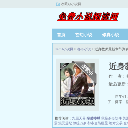
收藏4g小说网
首页
玄幻小说
修真小说
m7n1小说网
>
都市小说
> 近身教师最新章节列
近身
作 者：
最后更新：20
同学们
了，俩字--
推荐阅读：
九层天界
绿茵峥嵘
我是杀毒软件
美
堂
混元道纪
教练万岁
都市全能巨星
绝对交易
全