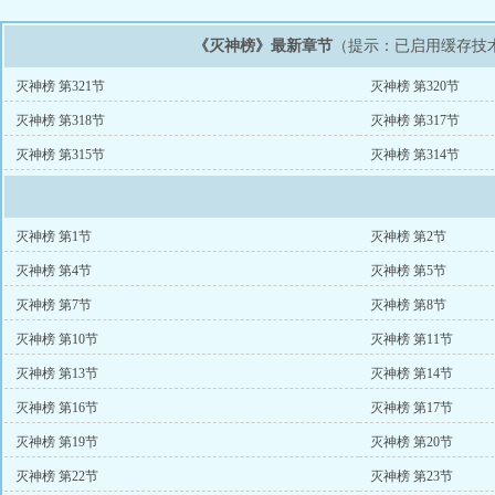
《灭神榜》最新章节
（提示：已启用缓存技
灭神榜 第321节
灭神榜 第320节
灭神榜 第318节
灭神榜 第317节
灭神榜 第315节
灭神榜 第314节
灭神榜 第1节
灭神榜 第2节
灭神榜 第4节
灭神榜 第5节
灭神榜 第7节
灭神榜 第8节
灭神榜 第10节
灭神榜 第11节
灭神榜 第13节
灭神榜 第14节
灭神榜 第16节
灭神榜 第17节
灭神榜 第19节
灭神榜 第20节
灭神榜 第22节
灭神榜 第23节