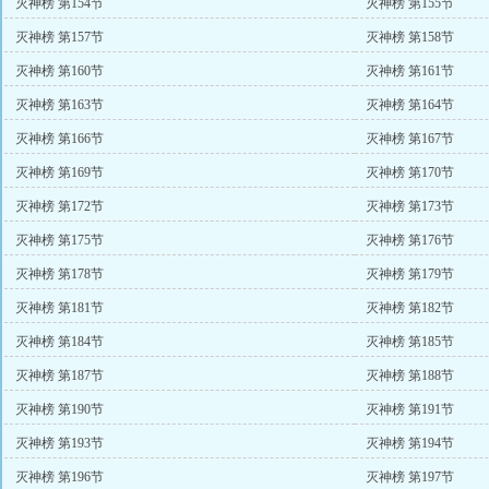
灭神榜 第154节
灭神榜 第155节
灭神榜 第157节
灭神榜 第158节
灭神榜 第160节
灭神榜 第161节
灭神榜 第163节
灭神榜 第164节
灭神榜 第166节
灭神榜 第167节
灭神榜 第169节
灭神榜 第170节
灭神榜 第172节
灭神榜 第173节
灭神榜 第175节
灭神榜 第176节
灭神榜 第178节
灭神榜 第179节
灭神榜 第181节
灭神榜 第182节
灭神榜 第184节
灭神榜 第185节
灭神榜 第187节
灭神榜 第188节
灭神榜 第190节
灭神榜 第191节
灭神榜 第193节
灭神榜 第194节
灭神榜 第196节
灭神榜 第197节