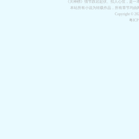
空城
战争天堂
混元道纪
教练万岁
都市全能巨星
绝对交易
全职武神
位面复制
《灭神榜》情节跌宕起伏、扣人心弦，是一本
本站所有小说为转载作品，所有章节均由
Copyright © 2
粤IC