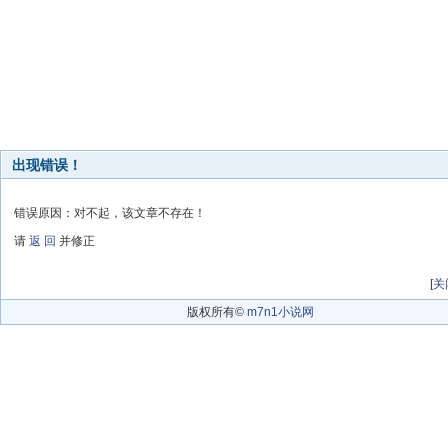
出现错误！
错误原因：对不起，该文章不存在！
请
返 回
并修正
[
关
版权所有©
m7n1小说网