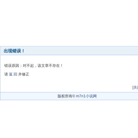
出现错误！
错误原因：对不起，该文章不存在！
请
返 回
并修正
[
关
版权所有©
m7n1小说网