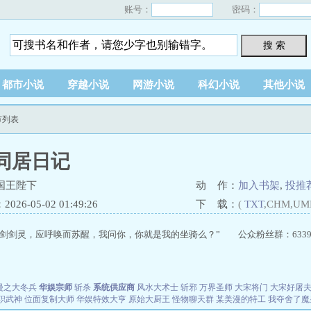
账号：
密码：
搜 索
都市小说
穿越小说
网游小说
科幻小说
其他小说
节列表
同居日记
国王陛下
动 作：
加入书架
,
投推
26-05-02 01:49:26
下 载：
(
TXT
,CHM,UM
剑剑灵，应呼唤而苏醒，我问你，你就是我的坐骑么？” 公众粉丝群：6339487
漫之大冬兵
华娱宗师
斩杀
系统供应商
风水大术士
斩邪
万界圣师
大宋将门
大宋好屠
职武神
位面复制大师
华娱特效大亨
原始大厨王
怪物聊天群
某美漫的特工
我夺舍了魔