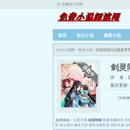
收藏4g小说网
首页
玄幻小说
修真小说
m7n1小说网
>
都市小说
> 剑灵同居日记最新章
剑灵
作 者：
最后更新：20
“天外神
推荐阅读：
九层天界
绿茵峥嵘
我是杀毒软件
美
堂
混元道纪
教练万岁
都市全能巨星
绝对交易
全