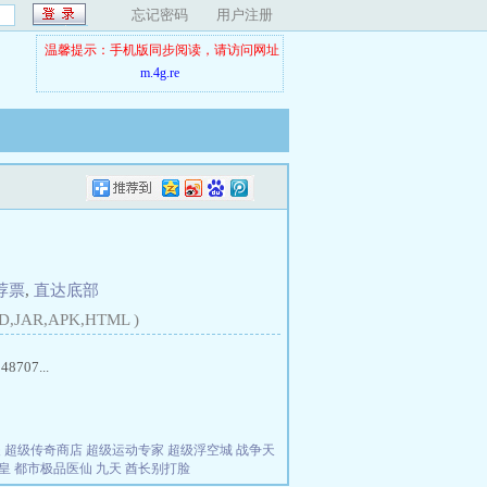
忘记密码
用户注册
温馨提示：手机版同步阅读，请访问网址
m.4g.re
荐票
,
直达底部
D,JAR,APK,HTML )
07...
夫
超级传奇商店
超级运动专家
超级浮空城
战争天
皇
都市极品医仙
九天
酋长别打脸