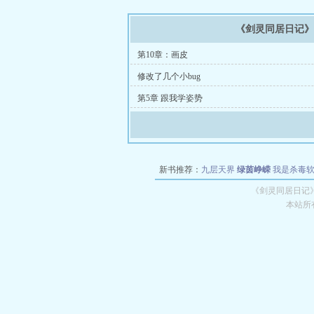
《剑灵同居日记
第10章：画皮
修改了几个小bug
第5章 跟我学姿势
新书推荐：
九层天界
绿茵峥嵘
我是杀毒
空城
战争天堂
混元道纪
教练万岁
都市全
《剑灵同居日记
本站所