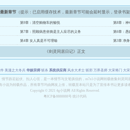
》最新章节
（提示：已启用缓存技术，最新章节可能会延时显示，登录书
第9章：清空购物车的愉悦
第8章：神
第7章：照顾病患坐骑是主人应尽的义务
第6章：愚
第4章 女人真是不可理喻
第3章 净身
《剑灵同居日记》正文
软件
美漫之大冬兵
华娱宗师
斩杀
系统供应商
风水大术士
斩邪
万界圣师
大宋将门
大宋
能巨星
绝对交易
全职武神
位面复制大师
华娱特效大亨
原始大厨王
怪物聊天群
某美漫
》情节跌宕起伏、扣人心弦，是一本情节与文笔俱佳的，m7n1小说网转载收集剑灵同
有小说为转载作品，所有章节均由网友上传，转载至本站只是为了宣传本书让更多读
长别打脸
Copyright © 2021 4g小说网 All Rights Reserved.
粤ICP备8888888号 统计代码