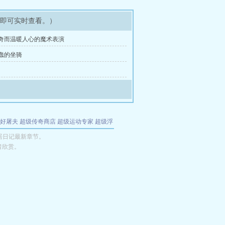
架即可实时查看。）
奇而温暖人心的魔术表演
蠢的坐骑
好屠夫
超级传奇商店
超级运动专家
超级浮
的特工
我夺舍了魔皇
都市极品医仙
九天
酋
居日记最新章节。
者欣赏。