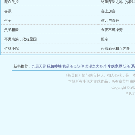
魔血失控
绝望深渊之地（锁妖
喜讯
喜上加喜
生子
孩儿与真身
父子相聚
今夜不可操劳
再见南族，啟程星国
提亲
竹林小院
藉着酒意相互奔赴
新书推荐：
九层天界
绿茵峥嵘
我是杀毒软件
美漫之大冬兵
华娱宗师
斩杀
系
空城
战争天堂
混元道纪
教练万岁
都市全能巨星
绝对交易
全职武神
位面复制
《慕灵传》情节跌宕起伏、扣人心弦，是一本
本站所有小说为转载作品，所有章节均由
Copyright © 2
粤IC