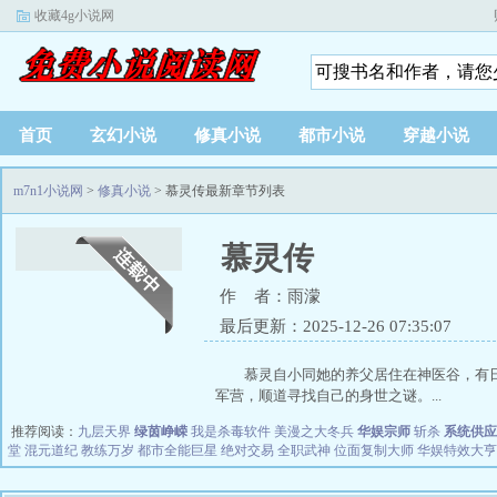
收藏4g小说网
首页
玄幻小说
修真小说
都市小说
穿越小说
m7n1小说网
>
修真小说
> 慕灵传最新章节列表
慕灵传
作 者：雨濛
最后更新：2025-12-26 07:35:07
慕灵自小同她的养父居住在神医谷，有
军营，顺道寻找自己的身世之谜。...
推荐阅读：
九层天界
绿茵峥嵘
我是杀毒软件
美漫之大冬兵
华娱宗师
斩杀
系统供应
堂
混元道纪
教练万岁
都市全能巨星
绝对交易
全职武神
位面复制大师
华娱特效大亨