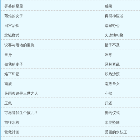
弄丢的星星
后果
落难的女子
再回神医谷
回宫治疾
暗藏野心
北域撤兵
久违地相聚
说客与暗地的復仇
措手不及
量身
淫毒
做我的妻子
经脉紊乱
烙下印记
炽热沙漠
南族
南族圣女
薛雨蓉追寻三世之人
守候
玉佩
归还
可愿替我生个孩儿？
誓约仪式
前往水族
水灵坠鍊
营救计画
受困的水妖王