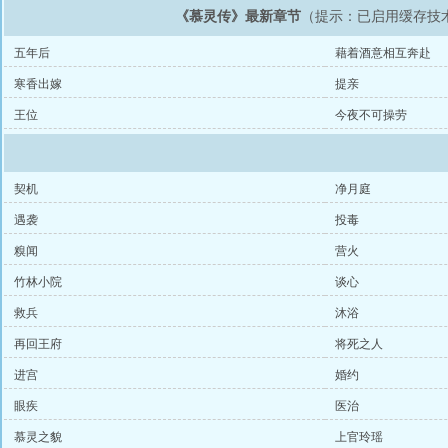
《慕灵传》最新章节
（提示：已启用缓存技
五年后
藉着酒意相互奔赴
寒香出嫁
提亲
王位
今夜不可操劳
契机
净月庭
遇袭
投毒
糗闻
营火
竹林小院
谈心
救兵
沐浴
再回王府
将死之人
进宫
婚约
眼疾
医治
慕灵之貌
上官玲瑶